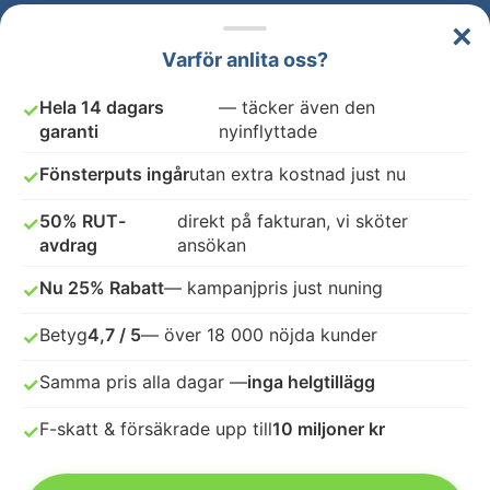
×
Varför anlita oss?
Hela 14 dagars
— täcker även den
✓
garanti
nyinflyttade
Fönsterputs ingår
utan extra kostnad just nu
✓
50% RUT-
direkt på fakturan, vi sköter
✓
avdrag
ansökan
Nu 25% Rabatt
— kampanjpris just nuning
✓
Betyg
4,7 / 5
— över 18 000 nöjda kunder
✓
Samma pris alla dagar —
inga helgtillägg
✓
F-skatt & försäkrade upp till
10 miljoner kr
✓