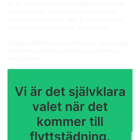
för att få ett perfekt resultat billigt kan man bara
göra genom den rutinen som specialisering ger.
På Flyttstädning Partner Täby är vi nichade inom
flyttstäd och all vår kunskap riktar vi åt det.
Vi följer miljötänket i branchen och är uppdaterade
med material, verktyg och rengöringsmedel ur
miljösynpunkt.
Vi är det självklara
valet när det
kommer till
flyttstädning.