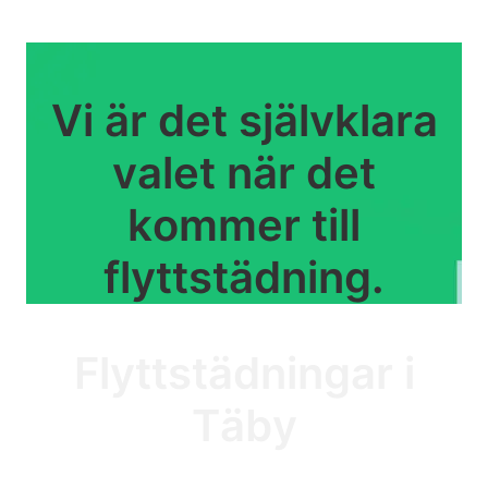
Vi är det självklara
valet när det
kommer till
flyttstädning.
Flyttstä
dningar i
Täby