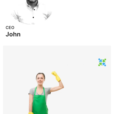
CEO
John