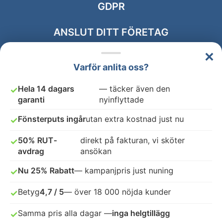
GDPR
ANSLUT DITT FÖRETAG
×
Varför anlita oss?
Hela 14 dagars
— täcker även den
✓
garanti
nyinflyttade
Fönsterputs ingår
utan extra kostnad just nu
✓
50% RUT-
direkt på fakturan, vi sköter
✓
avdrag
ansökan
Nu 25% Rabatt
— kampanjpris just nuning
✓
Betyg
4,7 / 5
— över 18 000 nöjda kunder
✓
Samma pris alla dagar —
inga helgtillägg
✓